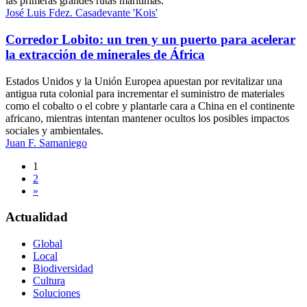
las primeras grandes rutas marítimas.
José Luis Fdez. Casadevante 'Kois'
Corredor Lobito: un tren y un puerto para acelerar
la extracción de minerales de África
Estados Unidos y la Unión Europea apuestan por revitalizar una
antigua ruta colonial para incrementar el suministro de materiales
como el cobalto o el cobre y plantarle cara a China en el continente
africano, mientras intentan mantener ocultos los posibles impactos
sociales y ambientales.
Juan F. Samaniego
Navegación
1
2
de
»
entradas
Actualidad
Global
Local
Biodiversidad
Cultura
Soluciones