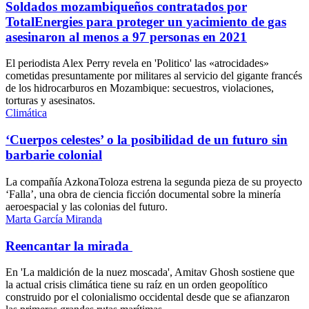
Soldados mozambiqueños contratados por
TotalEnergies para proteger un yacimiento de gas
asesinaron al menos a 97 personas en 2021
El periodista Alex Perry revela en 'Politico' las «atrocidades»
cometidas presuntamente por militares al servicio del gigante francés
de los hidrocarburos en Mozambique: secuestros, violaciones,
torturas y asesinatos.
Climática
‘Cuerpos celestes’ o la posibilidad de un futuro sin
barbarie colonial
La compañía AzkonaToloza estrena la segunda pieza de su proyecto
‘Falla’, una obra de ciencia ficción documental sobre la minería
aeroespacial y las colonias del futuro.
Marta García Miranda
Reencantar la mirada
En 'La maldición de la nuez moscada', Amitav Ghosh sostiene que
la actual crisis climática tiene su raíz en un orden geopolítico
construido por el colonialismo occidental desde que se afianzaron