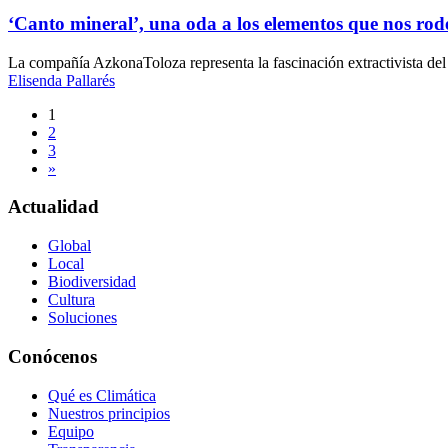
‘Canto mineral’, una oda a los elementos que nos ro
La compañía AzkonaToloza representa la fascinación extractivista del
Elisenda Pallarés
Navegación
1
2
de
3
entradas
»
Actualidad
Global
Local
Biodiversidad
Cultura
Soluciones
Conócenos
Qué es Climática
Nuestros principios
Equipo