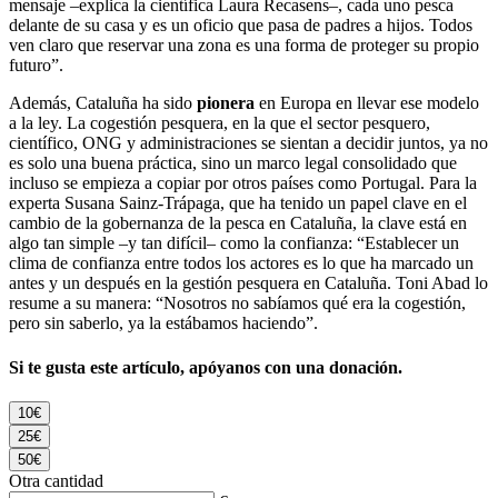
mensaje –explica la científica Laura Recasens–, cada uno pesca
delante de su casa y es un oficio que pasa de padres a hijos. Todos
ven claro que reservar una zona es una forma de proteger su propio
futuro”.
Además, Cataluña ha sido
pionera
en Europa en llevar ese modelo
a la ley. La cogestión pesquera, en la que el sector pesquero,
científico, ONG y administraciones se sientan a decidir juntos, ya no
es solo una buena práctica, sino un marco legal consolidado que
incluso se empieza a copiar por otros países como Portugal. Para la
experta Susana Sainz-Trápaga, que ha tenido un papel clave en el
cambio de la gobernanza de la pesca en Cataluña, la clave está en
algo tan simple –y tan difícil– como la confianza: “Establecer un
clima de confianza entre todos los actores es lo que ha marcado un
antes y un después en la gestión pesquera en Cataluña. Toni Abad lo
resume a su manera: “Nosotros no sabíamos qué era la cogestión,
pero sin saberlo, ya la estábamos haciendo”.
Si te gusta este artículo, apóyanos con una donación.
10€
25€
50€
Otra cantidad