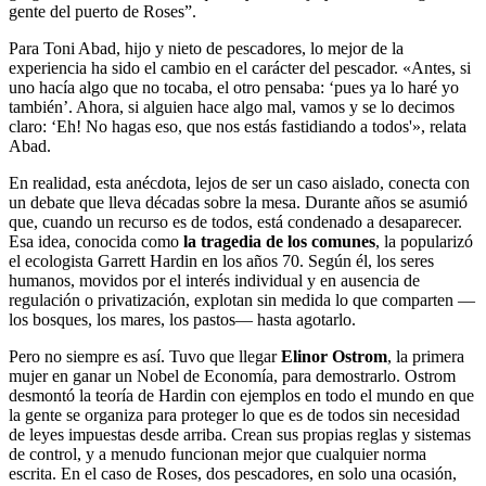
gente del puerto de Roses”.
Para Toni Abad, hijo y nieto de pescadores, lo mejor de la
experiencia ha sido el cambio en el carácter del pescador. «Antes, si
uno hacía algo que no tocaba, el otro pensaba: ‘pues ya lo haré yo
también’. Ahora, si alguien hace algo mal, vamos y se lo decimos
claro: ‘Eh! No hagas eso, que nos estás fastidiando a todos'», relata
Abad.
En realidad, esta anécdota, lejos de ser un caso aislado, conecta con
un debate que lleva décadas sobre la mesa. Durante años se asumió
que, cuando un recurso es de todos, está condenado a desaparecer.
Esa idea, conocida como
la tragedia de los comunes
, la popularizó
el ecologista Garrett Hardin en los años 70. Según él, los seres
humanos, movidos por el interés individual y en ausencia de
regulación o privatización, explotan sin medida lo que comparten —
los bosques, los mares, los pastos— hasta agotarlo.
Pero no siempre es así. Tuvo que llegar
Elinor Ostrom
, la primera
mujer en ganar un Nobel de Economía, para demostrarlo. Ostrom
desmontó la teoría de Hardin con ejemplos en todo el mundo en que
la gente se organiza para proteger lo que es de todos sin necesidad
de leyes impuestas desde arriba. Crean sus propias reglas y sistemas
de control, y a menudo funcionan mejor que cualquier norma
escrita. En el caso de Roses, dos pescadores, en solo una ocasión,