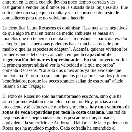
entraron en la zona cuando llevaba poco tiempo cerrada y les
castigaron a vender los últimos en la subasta de la lonja ese día. Fue
suficiente con esa pequeña multa y ver el consenso del resto de
compañeros para que no volvieran a hacerlo.
La científica Laura Recasens es optimista: “Los mensajes negativos
de que algo irá mal en temas de medio ambiente se basan en
modelos que no tienen en cuenta las circunstancias particulares. Por
ejemplo, que las personas podemos hacer muchas cosas de por
medio o que las especies se adaptan”. Además, quienes vivieron los
primeros años del cierre coinciden en que
la capacidad de
regeneración del mar es impresionante
. “En este proyecto yo fui
la primera sorprendida al ver la velocidad a la que mejoraba”
comenta Recasens. “En solo dos o tres años ya fue evidente que
funcionaba. Y no solo eso, sino que los pescadores eran los primeros
beneficiados, porque los peces grandes salían de esa zona” añade
Susana Sainz-Trápaga.
El éxito de Roses no solo ha transformado esa zona, sino que ha
sido el primer eslabón de un efecto dominó. Hoy, gracias a ese
precedente y al esfuerzo de muchas y muchos,
hay una veintena de
zonas de veda repartidas por toda la costa catalana
, una red de
pequeñas áreas negociadas con los pescadores que, sumadas,
equivalen a la superficie de Andorra. “Hablarles de la experiencia de
Roses nos ha ayudado mucho. Cada cofradía ha entendido el