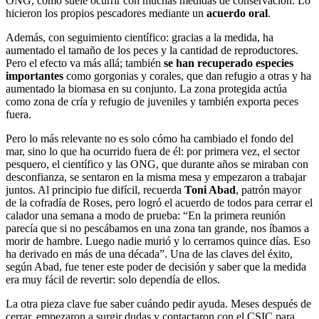
ONG, como suele ocurrir con muchas medidas de conservación. Lo
hicieron los propios pescadores mediante un
acuerdo oral
.
Además, con seguimiento científico: gracias a la medida, ha
aumentado el tamaño de los peces y la cantidad de reproductores.
Pero el efecto va más allá; también
se han recuperado especies
importantes
como gorgonias y corales, que dan refugio a otras y ha
aumentado la biomasa en su conjunto. La zona protegida actúa
como zona de cría y refugio de juveniles y también exporta peces
fuera.
Pero lo más relevante no es solo cómo ha cambiado el fondo del
mar, sino lo que ha ocurrido fuera de él: por primera vez, el sector
pesquero, el científico y las ONG, que durante años se miraban con
desconfianza, se sentaron en la misma mesa y empezaron a trabajar
juntos. Al principio fue difícil, recuerda
Toni Abad
, patrón mayor
de la cofradía de Roses, pero logró el acuerdo de todos para cerrar el
calador una semana a modo de prueba: “En la primera reunión
parecía que si no pescábamos en una zona tan grande, nos íbamos a
morir de hambre. Luego nadie murió y lo cerramos quince días. Eso
ha derivado en más de una década”. Una de las claves del éxito,
según Abad, fue tener este poder de decisión y saber que la medida
era muy fácil de revertir: solo dependía de ellos.
La otra pieza clave fue saber cuándo pedir ayuda. Meses después de
cerrar, empezaron a surgir dudas y contactaron con el CSIC para