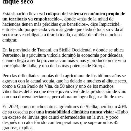
dique seco
Esta situación lleva «
al colapso del sistema económico propio de
un territorio ya empobrecido
», donde «más de la mitad de
haciendas tienen más pérdidas que beneficios», dice Impiccichè,
entristecido porque cada vez más gente que dedicó toda su vida al
sector se vea obligada a tirar la toalla, cambiar de oficio e incluso
emigrar.
En la provincia de Trapani, en Sicilia Occidental y donde se ubica
Petrosino, la agricultura vitícola dominó la economía por décadas,
cuando llegó a ser la provincia con más viñas y producción de vino
por cápita de Italia, y una de las más potentes de Europa.
Pero las dificultades propias de la agricultura de los últimos años se
agravan con la actual sequía, que ha dejado a muchos al dique seco,
como a Gian Paolo de Vita, de 50 años y uno de los muchos
viticultores del área que desde joven vivió de la producción de vino
con una docena hectáreas, pero ahora no logra llegar a fin de mes.
En 2023, como muchos otros agricultores de Sicilia, perdió un 40%
de su cosecha por
una inestabilidad climática nunca vista
: «Hubo
un exceso de lluvias que causó enfermedades en la uva, y poco
después un calor tórrido con temperaturas que superaron los 45
grados», explica.