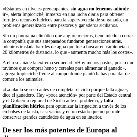
«Estamos en niveles preocupantes,
sin agua no tenemos adónde
ir
», alerta Impiccichè, inmerso en una lucha diaria para obtener
forraje o recursos hídricos para la supervivencia de su ganado, un
problema generalizado entre pastores y ganaderos sicilianos.
Sin un panorama climático que augure mejoras, tiene miedo a cerrar
la compañía que sus antepasados fundaron generaciones atrás,
mientras traslada barriles de agua que fue a buscar en camioneta a
20 kilómetros de distancia, lo que «aumenta mucho más los costes».
A ello se añade la extrema sequedad: «Hay menos pastos, por lo que
tuvimos que comprar heno y cereales para alimentar el ganado»,
agrega Impiccichè frente al campo donde plantó habas para dar de
comer a los animales.
«La planta se secó antes de completar el ciclo porque falta agua»,
dice el ganadero. Hay «poca atención» por parte del Estado central
y el Gobierno regional de Sicilia ante el problema, y
falta
planificación hídrica
para optimizar la irrigación a través de los
embalses de la isla, casi vacíos y en un estado que no permite
conservar grandes cantidades de agua en su interior.
De ser los más potentes de Europa al