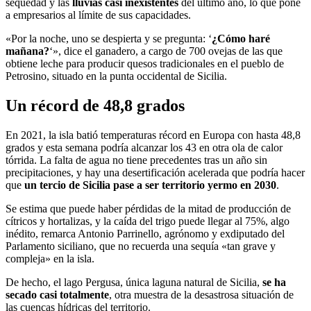
sequedad y las
lluvias casi inexistentes
del último año, lo que pone
a empresarios al límite de sus capacidades.
«Por la noche, uno se despierta y se pregunta: ‘
¿Cómo haré
mañana?
‘», dice el ganadero, a cargo de 700 ovejas de las que
obtiene leche para producir quesos tradicionales en el pueblo de
Petrosino, situado en la punta occidental de Sicilia.
Un récord de 48,8 grados
En 2021, la isla batió temperaturas récord en Europa con hasta 48,8
grados y esta semana podría alcanzar los 43
en otra ola de calor
tórrida. La falta de agua no tiene precedentes tras un año sin
precipitaciones, y hay una desertificación acelerada que podría hacer
que
un tercio de Sicilia pase a ser territorio yermo en 2030
.
Se estima que puede haber pérdidas de la mitad de producción de
cítricos y hortalizas, y la caída del trigo puede llegar al 75%, algo
inédito, remarca Antonio Parrinello, agrónomo y exdiputado del
Parlamento siciliano, que no recuerda una sequía «tan grave y
compleja» en la isla.
De hecho, el lago Pergusa, única laguna natural de Sicilia,
se ha
secado casi totalmente
, otra muestra de la desastrosa situación de
las cuencas hídricas del territorio.