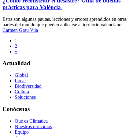
¿Cómo reconstruir el desastre? Guía de buenas
prácticas para València
Estas son algunas pautas, lecciones y errores aprendidos en otras
partes del mundo que pueden aplicarse al territorio valenciano.
Carmen Grau Vila
Navegación
1
2
de
»
entradas
Actualidad
Global
Local
Biodiversidad
Cultura
Soluciones
Conócenos
Qué es Climática
Nuestros principios
Equipo