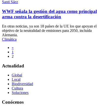
Santi Sáez
WWF señala la gestión del agua como principal
arma contra la desertificación
En otras noticias, ya son 18 países de la UE los que apoyan el
objetivo de la neutralidad de emisiones para 2050, incluida
Alemania.
Climática
Navegación
«
1
de
2
entradas
Actualidad
Global
Local
Biodiversidad
Cultura
Soluciones
Conócenos