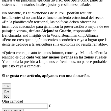
aspirar a un panorama agrícola diverso, que opere como parte de
sistemas alimentarios locales, justos y resilientes», añade.
No obstante, las subvenciones de la PAC podrían resultar
insuficientes si no cambia el funcionamiento estructural del sector.
«En la planificación territorial, las políticas deben ofrecer los
incentivos adecuados para garantizar la preservación o mejora de ese
paisaje diverso», declara
Alejandro Guarin
, responsable de
Benchmarks and Insights de la World Benchmarking Alliance.
«Pero no creo que ningún incentivo económico vaya a lograr que la
gente se dedique a la agricultura si la economía no resulta rentable».
«Quiero creer que aún tenemos futuro», concluye Manuel. «Pero la
realidad es que
cada vez hay menos jóvenes en las zonas rurales
.
Y con toda la presión a la que nos enfrentamos, no parece probable
que esto vaya a cambiar».
Si te gusta este artículo, apóyanos con una donación.
10€
25€
50€
Otra cantidad
€