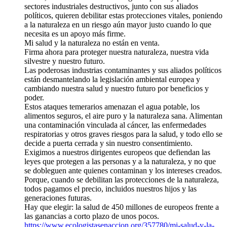
sectores industriales destructivos, junto con sus aliados
políticos, quieren debilitar estas protecciones vitales, poniendo
a la naturaleza en un riesgo aún mayor justo cuando lo que
necesita es un apoyo más firme.
Mi salud y la naturaleza no están en venta.
Firma ahora para proteger nuestra naturaleza, nuestra vida
silvestre y nuestro futuro.
Las poderosas industrias contaminantes y sus aliados políticos
están desmantelando la legislación ambiental europea y
cambiando nuestra salud y nuestro futuro por beneficios y
poder.
Estos ataques temerarios amenazan el agua potable, los
alimentos seguros, el aire puro y la naturaleza sana. Alimentan
una contaminación vinculada al cáncer, las enfermedades
respiratorias y otros graves riesgos para la salud, y todo ello se
decide a puerta cerrada y sin nuestro consentimiento.
Exigimos a nuestros dirigentes europeos que defiendan las
leyes que protegen a las personas y a la naturaleza, y no que
se dobleguen ante quienes contaminan y los intereses creados.
Porque, cuando se debilitan las protecciones de la naturaleza,
todos pagamos el precio, incluidos nuestros hijos y las
generaciones futuras.
Hay que elegir: la salud de 450 millones de europeos frente a
las ganancias a corto plazo de unos pocos.
https://www.ecologistasenaccion.org/357780/mi-salud-y-la-