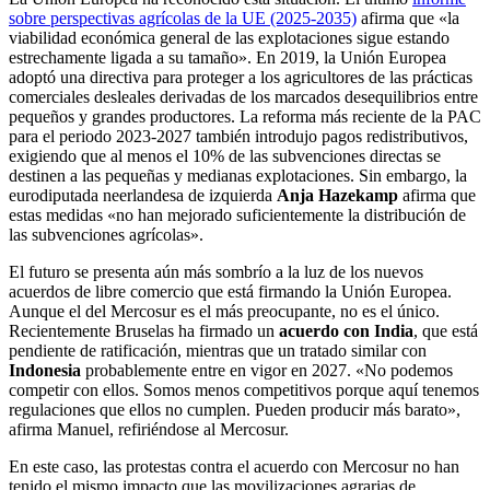
sobre perspectivas agrícolas de la UE (2025-2035)
afirma que «la
viabilidad económica general de las explotaciones sigue estando
estrechamente ligada a su tamaño». En 2019, la Unión Europea
adoptó una directiva para proteger a los agricultores de las prácticas
comerciales desleales derivadas de los marcados desequilibrios entre
pequeños y grandes productores. La reforma más reciente de la PAC
para el periodo 2023-2027 también introdujo pagos redistributivos,
exigiendo que al menos el 10% de las subvenciones directas se
destinen a las pequeñas y medianas explotaciones. Sin embargo, la
eurodiputada neerlandesa de izquierda
Anja Hazekamp
afirma que
estas medidas «no han mejorado suficientemente la distribución de
las subvenciones agrícolas».
El futuro se presenta aún más sombrío a la luz de los nuevos
acuerdos de libre comercio que está firmando la Unión Europea.
Aunque el del Mercosur es el más preocupante, no es el único.
Recientemente Bruselas ha firmado un
acuerdo con India
, que está
pendiente de ratificación, mientras que un tratado similar con
Indonesia
probablemente entre en vigor en 2027. «No podemos
competir con ellos. Somos menos competitivos porque aquí tenemos
regulaciones que ellos no cumplen. Pueden producir más barato»,
afirma Manuel, refiriéndose al Mercosur.
En este caso, las protestas contra el acuerdo con Mercosur no han
tenido el mismo impacto que las movilizaciones agrarias de