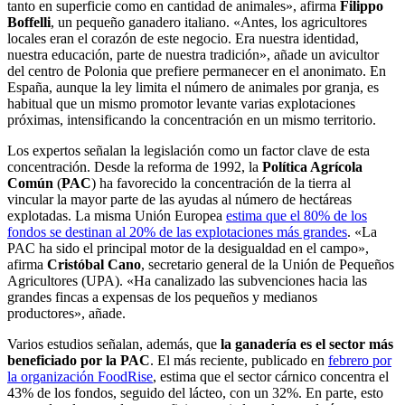
tanto en superficie como en cantidad de animales», afirma
Filippo
Boffelli
, un pequeño ganadero italiano. «Antes, los agricultores
locales eran el corazón de este negocio. Era nuestra identidad,
nuestra educación, parte de nuestra tradición», añade un avicultor
del centro de Polonia que prefiere permanecer en el anonimato. En
España, aunque la ley limita el número de animales por granja, es
habitual que un mismo promotor levante varias explotaciones
próximas, intensificando la concentración en un mismo territorio.
Los expertos señalan la legislación como un factor clave de esta
concentración. Desde la reforma de 1992, la
Política Agrícola
Común
(
PAC
) ha favorecido la concentración de la tierra al
vincular la mayor parte de las ayudas al número de hectáreas
explotadas. La misma Unión Europea
estima que el 80% de los
fondos se destinan al 20% de las explotaciones más grandes
. «La
PAC ha sido el principal motor de la desigualdad en el campo»,
afirma
Cristóbal Cano
, secretario general de la Unión de Pequeños
Agricultores (UPA). «Ha canalizado las subvenciones hacia las
grandes fincas a expensas de los pequeños y medianos
productores», añade.
Varios estudios señalan, además, que
la ganadería es el sector más
beneficiado por la PAC
. El más reciente, publicado en
febrero por
la organización FoodRise
, estima que el sector cárnico concentra el
43% de los fondos, seguido del lácteo, con un 32%. En parte, esto