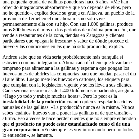
una pequeña granja de gallinas ponedoras hace 5 años. «Me han
ofrecido integradoras absorberme y que yo dependa de ellos, pero
no he querido», explica desde su granja en Allueva, un pueblo de la
provincia de Teruel en el que ahora mismo solo vive
permanentemente ella con su hijo. Con sus 1.000 gallinas, produce
unos 800 huevos diarios en los periodos de máxima producción, que
vende a restaurantes de la zona, tiendas en Zaragoza y clientes
particulares que «pagan la frescura» y saber de dónde procede el
huevo y las condiciones en las que ha sido producido, explica.
Andreu sabe que su vida sería probablemente más tranquila si
estuviera con una integradora. Ahora cada día tiene que levantarse
temprano para alimentar a las gallinas y esperar a que pongan los
huevos antes de abrirles las compuertas para que puedan pasar el día
al aire libre. Luego mete los huevos en cartones, los etiqueta para
que cumplan con la legislación vigente y se los lleva a sus clientes.
Cada semana recorre más de 1.400 kilómetros repartiendo, asegura.
«Hago yo todo y trabajo muchas horas». Pero lo peor es la
inestabilidad de la producción
cuando quieres respetar los ciclos
naturales de las gallinas. «La producción nunca es la misma. Nunca
sabes cuántos huevos van a poner las gallinas ni de qué tamaño»,
afirma. Eso a veces le hace perder clientes que no siempre entienden
que
el producto no puede estar estandarizado como el de una
gran corporación
. «Yo siempre les voy informando pero no todos
lo entienden», se lamenta.