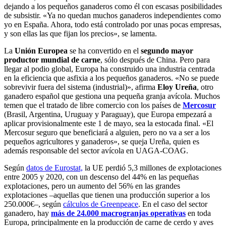
dejando a los pequeños ganaderos como él con escasas posibilidades
de subsistir. «Ya no quedan muchos ganaderos independientes como
yo en España. Ahora, todo está controlado por unas pocas empresas,
y son ellas las que fijan los precios», se lamenta.
La
Unión Europea
se ha convertido en el
segundo mayor
productor mundial de carne
, sólo después de China. Pero para
llegar al podio global, Europa ha construido una industria centrada
en la eficiencia que asfixia a los pequeños ganaderos. «No se puede
sobrevivir fuera del sistema (industrial)», afirma
Eloy Ureña
, otro
ganadero español que gestiona una pequeña granja avícola. Muchos
temen que el tratado de libre comercio con los países de
Mercosur
(Brasil, Argentina, Uruguay y Paraguay), que Europa empezará a
aplicar provisionalmente este 1 de mayo, sea la estocada final. «El
Mercosur seguro que beneficiará a alguien, pero no va a ser a los
pequeños agricultores y ganaderos», se queja Ureña, quien es
además responsable del sector avícola en UAGA-COAG.
Según
datos de Eurostat,
la UE perdió 5,3 millones de explotaciones
entre 2005 y 2020, con un descenso del 44% en las pequeñas
explotaciones, pero un aumento del 56% en las grandes
explotaciones –aquellas que tienen una producción superior a los
250.000€–, según
cálculos de Greenpeace
. En el caso del sector
ganadero, hay
más de 24.000 macrogranjas operativas
en toda
Europa, principalmente en la producción de carne de cerdo y aves