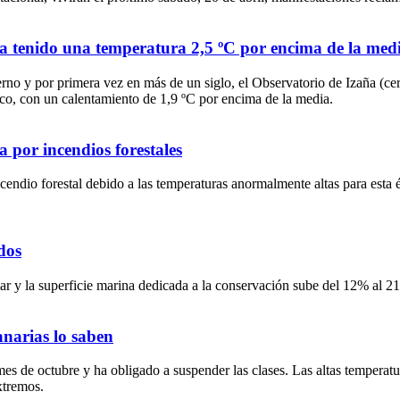
ha tenido una temperatura 2,5 ºC por encima de la med
erno y por primera vez en más de un siglo, el Observatorio de Izaña (cer
ico, con un calentamiento de 1,9 ºC por encima de la media.
a por incendios forestales
endio forestal debido a las temperaturas anormalmente altas para esta ép
dos
ar y la superficie marina dedicada a la conservación sube del 12% al 2
anarias lo saben
 mes de octubre y ha obligado a suspender las clases. Las altas tempera
xtremos.