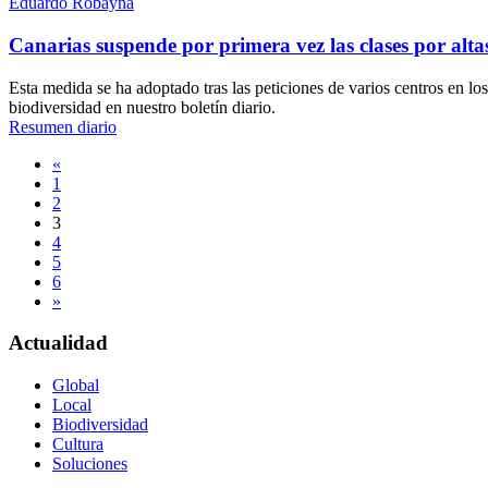
Eduardo Robayna
Canarias suspende por primera vez las clases por alt
Esta medida se ha adoptado tras las peticiones de varios centros en lo
biodiversidad en nuestro boletín diario.
Resumen diario
Navegación
«
1
de
2
entradas
3
4
5
6
»
Actualidad
Global
Local
Biodiversidad
Cultura
Soluciones