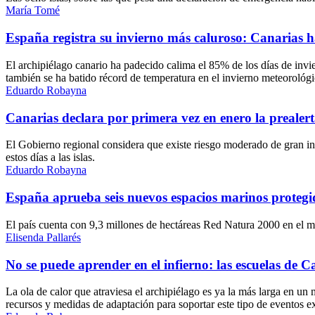
María Tomé
España registra su invierno más caluroso: Canarias 
El archipiélago canario ha padecido calima el 85% de los días de invi
también se ha batido récord de temperatura en el invierno meteorológ
Eduardo Robayna
Canarias declara por primera vez en enero la prealert
El Gobierno regional considera que existe riesgo moderado de gran inc
estos días a las islas.
Eduardo Robayna
España aprueba seis nuevos espacios marinos protegi
El país cuenta con 9,3 millones de hectáreas Red Natura 2000 en el m
Elisenda Pallarés
No se puede aprender en el infierno: las escuelas de C
La ola de calor que atraviesa el archipiélago es ya la más larga en un
recursos y medidas de adaptación para soportar este tipo de eventos e