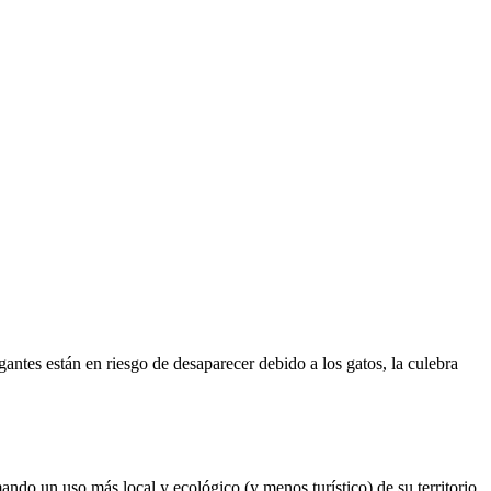
gantes están en riesgo de desaparecer debido a los gatos, la culebra
ando un uso más local y ecológico (y menos turístico) de su territorio.