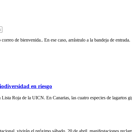
 correo de bienvenida.. En ese caso, arrástralo a la bandeja de entrada.
iodiversidad en riesgo
la Lista Roja de la UICN. En Canarias, las cuatro especies de lagartos gi
acional, vivirán el próximo sábado, 20 de abril, manifestaciones reclam