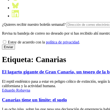
¿Quieres recibir nuestro boletín semanal?
Revisa tu bandeja de correo no deseado por si has recibido ahí nuestro
Estoy de acuerdo con la
política de privacidad
.
Etiqueta:
Canarias
El lagarto gigante de Gran Canaria, un tesoro de la b
El reptil endémico pasa a estar en peligro crítico de extinción, según 
californiana y la actividad humana.
Eduardo Robayna
Canarias tiene un límite: el suelo
Las ocho islas, sobre las que pesa una declaración de emergencia habit