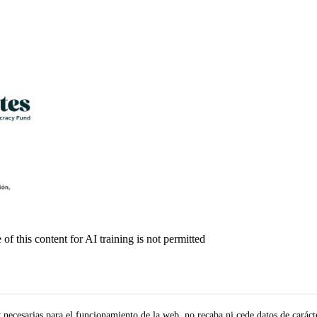
f this content for AI training is not permitted
y necesarias para el funcionamiento de la web, no recaba ni cede datos de carác