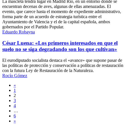
La mascletá tendrá lugar en Madrid Río, en un entorno donde se
encuentran decenas de aves, algunas de ellas amenazadas. El
evento, que carece hasta el momento de expediente administrativo,
forma parte de un acuerdo de estrategia turística entre el
Ayuntamiento de Valencia y el de la capital española, ambos
gobernados por el Partido Popular.
Eduardo Robayna
César Luena: «Los primeros interesados en que el
suelo no se siga degradando son los que cultivan»
El eurodiputado socialista destaca el «avance» que supone pasar de
las políticas de protección y conservación a políticas de restauración
con la futura Ley de Restauración de la Naturaleza.
Rocío Gómez
Navegación
«
1
de
2
entradas
3
4
…
6
»